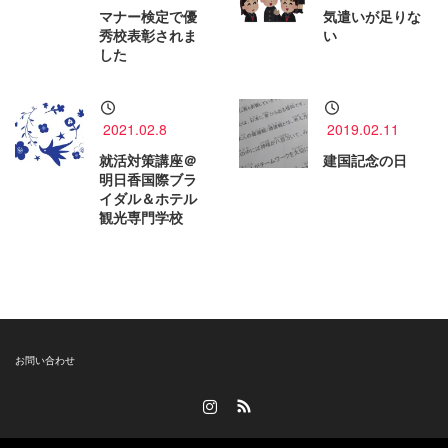
マナー検定で優
気遣いが足りな
秀校表彰されま
い
した
2021.02.8
2019.02.11
就活対策講座＠
建国記念の日
明日香国際ブラ
イダル＆ホテル
観光専門学校
お問い合わせ
Instagram
RSS