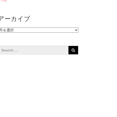
アーカイブ
ア
ー
カ
イ
ブ