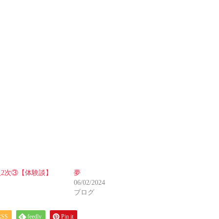
級2次③【体験談】
夢
06/02/2024
ブログ
RSS
feedly
Pin it