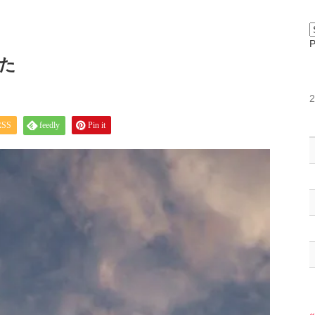
た
RSS
feedly
Pin it