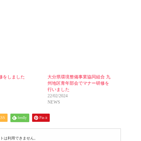
修をしました
大分県環境整備事業協同組合 九
州地区青年部会でマナー研修を
行いました
22/02/2024
NEWS
RSS
feedly
Pin it
トは利用できません。