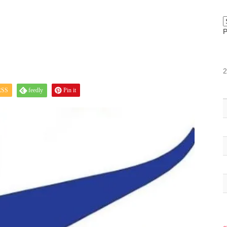
RSS
feedly
Pin it