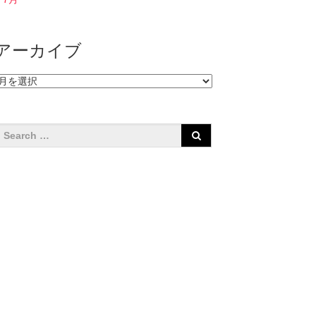
アーカイブ
ア
ー
カ
イ
ブ