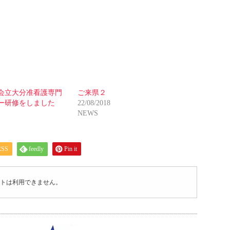
会立大分准看護専門
ご来県２
ー研修をしました
22/08/2018
NEWS
RSS
feedly
Pin it
トは利用できません。