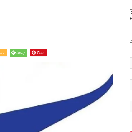
RSS
feedly
Pin it