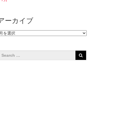
アーカイブ
ア
ー
カ
イ
ブ