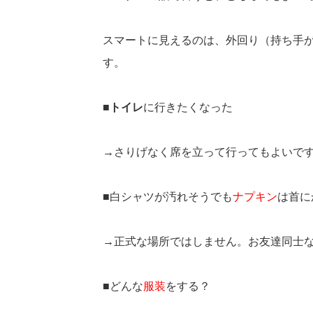
スマートに見えるのは、外回り（持ち手が
す。
■
トイレ
に行きたくなった
→さりげなく席を立って行ってもよいです。（
■白シャツが汚れそうでも
ナプキン
は首に
→正式な場所ではしません。お友達同士
■どんな
服装
をする？