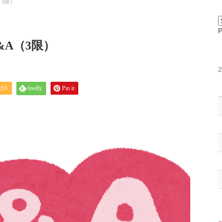
3限）
A（3限）
RSS
feedly
Pin it