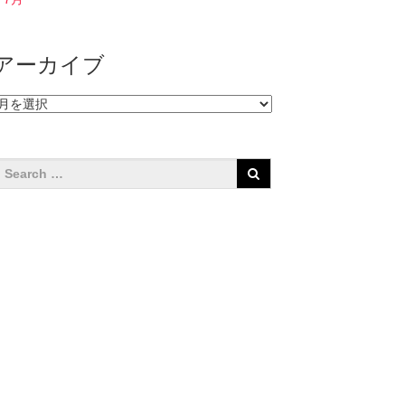
アーカイブ
ア
ー
カ
イ
ブ