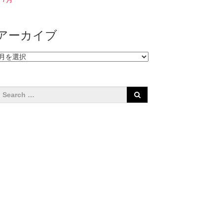
アーカイブ
ア
ー
カ
イ
ブ