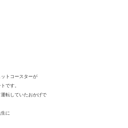
ェットコースターが
ートです。
て運転していたおかげで
先生に