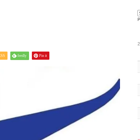
RSS
feedly
Pin it