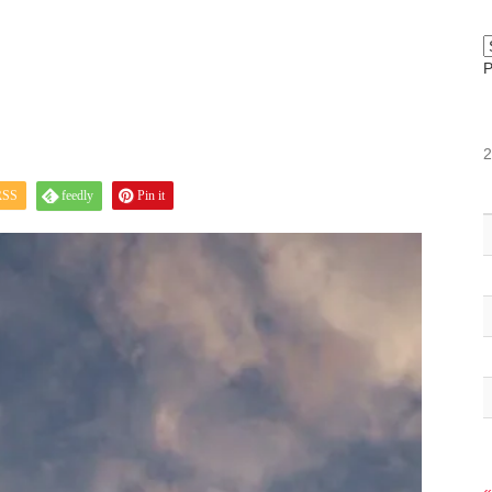
RSS
feedly
Pin it