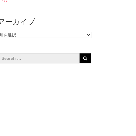
アーカイブ
ア
ー
カ
イ
ブ