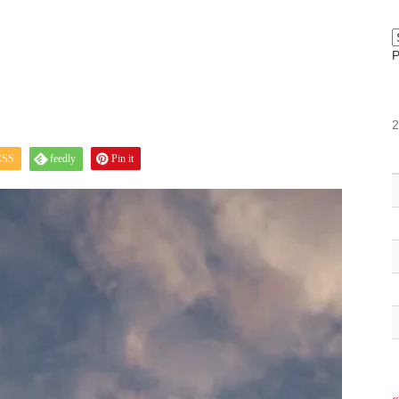
RSS
feedly
Pin it