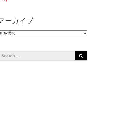
アーカイブ
ア
ー
カ
イ
ブ