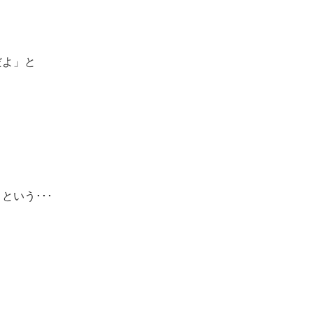
だよ」と
いう･･･