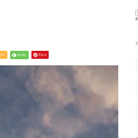
RSS
feedly
Pin it