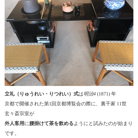
立礼（りゅうれい・りつれい）式
は
明治4
(1871) 年
京都で開催された第1回京都博覧会の際に、裏千家 11世
玄々斎宗室が
外人客用
に
腰掛けて茶を飲める
ようにと試みたのが始まり
です。