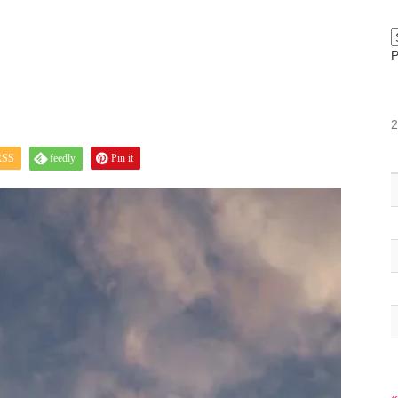
RSS
feedly
Pin it