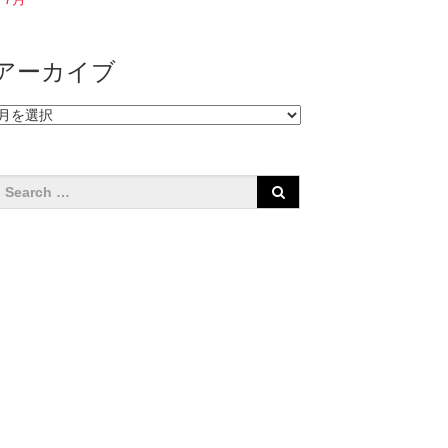
アーカイブ
ア
ー
カ
イ
ブ